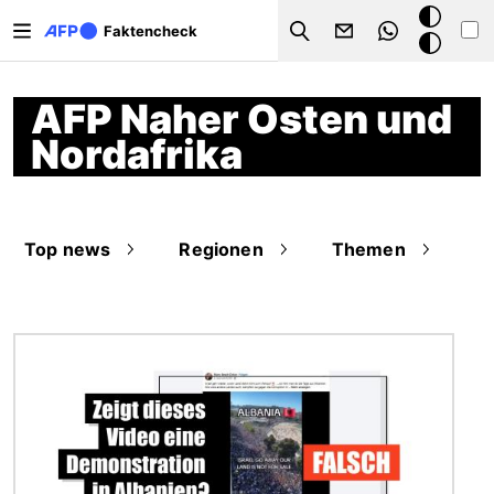
Direkt zum Inhalt
Dark
Faktencheck
Search
Mode
AFP Naher Osten und
Nordafrika
Top news
Regionen
Themen
Bild