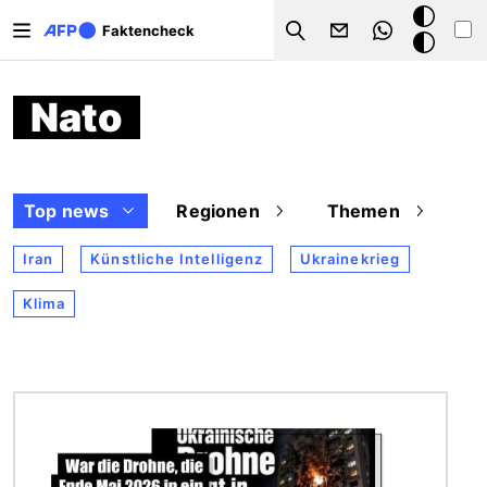
Direkt zum Inhalt
Dark
Faktencheck
Search
Mode
Nato
Top news
Regionen
Themen
Iran
Künstliche Intelligenz
Ukrainekrieg
Klima
Bild