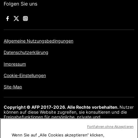
Folgen Sie uns
Allgemeine Nutzungsbedingungen
Datenschutzerklärung
Impressum
Cookie-Einstellungen
Site-Map
Copyright © AFP 2017-2026. Alle Rechte vorbehalten.
Nutzer
können auf diese Website zugreifen, sie konsultieren und die
Freigabefunktionen für persönliche, private und
nichtkommerzielle Zwecke nutzen. Jede andere Verwendung,
insbesondere jegliche Vervielfältigung, Kommunikation mit der
Fortfahren ohne Akzeptieren
Öffentlichkeit oder Verbreitung des Inhalts dieser Website, ganz
Wenn Sie auf „Alle Cookies akzeptieren“ klicken,
oder teilweise, für einen anderen Zweck und/oder auf andere