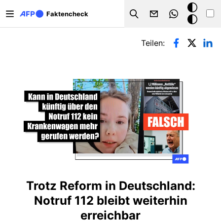
Direkt zum Inhalt
Dark
Faktencheck
Search
Mode
Primäre Reiter
Teilen:
Trotz Reform in Deutschland:
Notruf 112 bleibt weiterhin
erreichbar