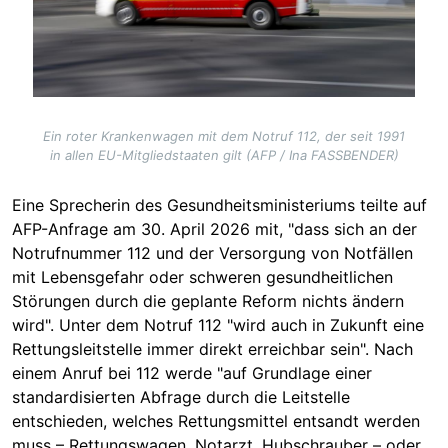
Ein roter Krankenwagen mit dem Notruf 112, der seit 1991
in allen EU-Mitgliedstaaten gilt (AFP / Ina FASSBENDER)
Eine Sprecherin des Gesundheitsministeriums teilte auf
AFP-Anfrage am 30. April 2026 mit, "dass sich an der
Notrufnummer 112 und der Versorgung von Notfällen
mit Lebensgefahr oder schweren gesundheitlichen
Störungen durch die geplante Reform nichts ändern
wird". Unter dem Notruf 112 "wird auch in Zukunft eine
Rettungsleitstelle immer direkt erreichbar sein". Nach
einem Anruf bei 112 werde "auf Grundlage einer
standardisierten Abfrage durch die Leitstelle
entschieden, welches Rettungsmittel entsandt werden
muss – Rettungswagen, Notarzt, Hubschrauber – oder