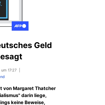
eutsches Geld
gesagt
1 um 17:27
and
at von Margaret Thatcher
alismus" darin liege,
dings keine Beweise,