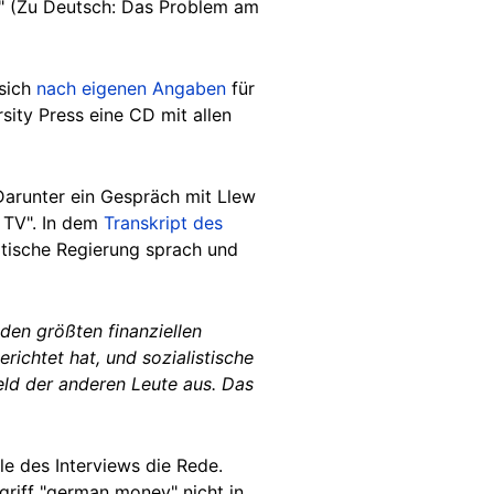
y." (Zu Deutsch: Das Problem am
 sich
nach eigenen Angaben
für
sity Press eine CD mit allen
 Darunter ein Gespräch mit Llew
 TV". In dem
Transkript des
itische Regierung sprach und
 den größten finanziellen
richtet hat, und sozialistische
Geld der anderen Leute aus. Das
le des Interviews die Rede.
riff "german money" nicht in