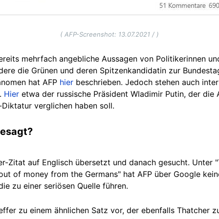
( AFP-Screenshot: 13.07.2021 / )
ereits mehrfach angebliche Aussagen von Politikerinnen un
ondere die Grünen und deren Spitzenkandidatin zur Bundest
hänomen hat AFP
hier
beschrieben. Jedoch stehen auch inter
t.
Hier
etwa der russische Präsident Wladimir Putin, der die
-Diktatur verglichen haben soll.
gesagt?
r-Zitat auf Englisch übersetzt und danach gesucht. Unter 
un out of money from the Germans" hat AFP über Google kein
e zu einer seriösen Quelle führen.
ffer zu einem ähnlichen Satz vor, der ebenfalls Thatcher z