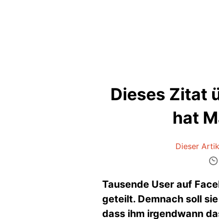
Dieses Zitat
hat M
Dieser Artik
Tausende User auf Faceb
geteilt. Demnach soll si
dass ihm irgendwann das