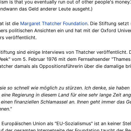
lism is that you eventually run out of other people's mone
gendwann das Geld anderer Leute ausgeht.)
at ist die
Margaret Thatcher Foundation
. Die Stiftung setzt
rs politischen Ansichten ein und hat mit der Oxford Univer
s veröffentlicht.
Stiftung sind einige Interviews von Thatcher veröffentlicht.
Week" vom 5. Februar 1976 mit dem Fernsehsender "Thames
hatcher damals als Oppositionsführerin über die damalige br
 sie so schnell wie möglich zu stürzen. Ich denke, sie haben
 eine Regierung in diesem Land für eine sehr lange Zeit ange
l einen finanziellen Schlamassel an. Ihnen geht immer das 
hnen."
Europäischen Union als "EU-Sozialismus" ist an keiner Stel
 der gesamten Internetseite der Foundation taucht der Beg