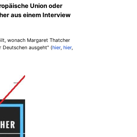
uropäische Union oder
cher aus einem Interview
eilt, wonach Margaret Thatcher
r Deutschen ausgeht" (
hier
,
hier
,