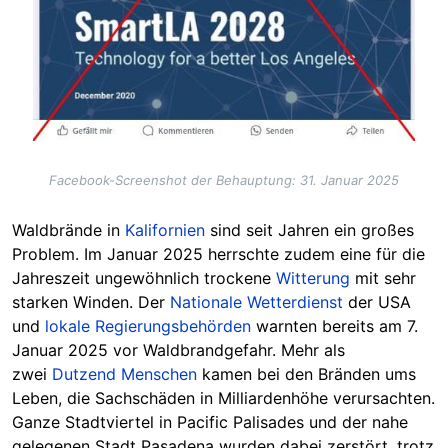
Facebook-Screenshot der Behauptung: 31. Januar 2025
Waldbrände in
Kalifornien
sind seit Jahren ein großes
Problem. Im Januar 2025 herrschte zudem eine für die
Jahreszeit ungewöhnlich trockene
Witterung
mit sehr
starken Winden. Der
Nationale Wetterdienst
der USA
und
lokale Regierungsbehörden
warnten bereits am 7.
Januar 2025 vor Waldbrandgefahr. Mehr als
zwei
Dutzend Menschen
kamen bei den Bränden ums
Leben, die Sachschäden in Milliardenhöhe verursachten.
Ganze Stadtviertel in Pacific Palisades und der nahe
gelegenen Stadt Pasadena wurden dabei zerstört, trotz