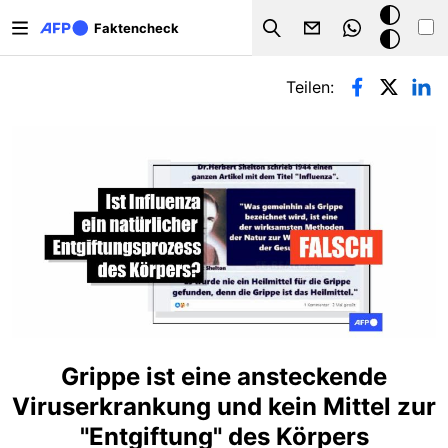
Direkt zum Inhalt
Dark
Faktencheck
Search
Mode
Primäre Reiter
Teilen:
Grippe ist eine ansteckende
Viruserkrankung und kein Mittel zur
"Entgiftung" des Körpers