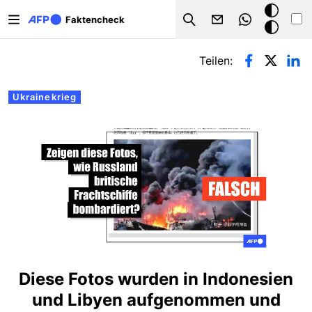
Direkt zum Inhalt
Dark
Faktencheck
Search
Mode
Primäre Reiter
Teilen:
Ukrainekrieg
Diese Fotos wurden in Indonesien
und Libyen aufgenommen und