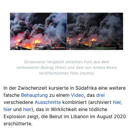
Image
Screenshot-Vergleich zwischen Foto aus dem
verbreiteten Beitrag (links) und dem von Antara News
veröffentlichten Foto (rechts)
In der Zwischenzeit kursierte in Südafrika eine weitere
falsche
Behauptung
zu einem
Video
, das
drei
verschiedene
Ausschnitte
kombiniert (archiviert
hier
,
hier
und
hier
), das in Wirklichkeit eine tödliche
Explosion zeigt, die Beirut im Libanon im August 2020
erschütterte.