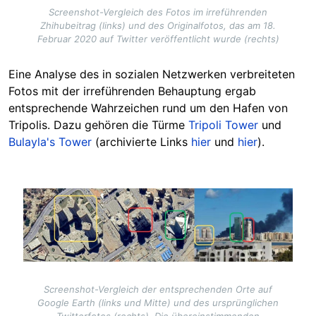
Screenshot-Vergleich des Fotos im irreführenden
Zhihubeitrag (links) und des Originalfotos, das am 18.
Februar 2020 auf Twitter veröffentlicht wurde (rechts)
Eine Analyse des in sozialen Netzwerken verbreiteten
Fotos mit der irreführenden Behauptung ergab
entsprechende Wahrzeichen rund um den Hafen von
Tripolis. Dazu gehören die Türme
Tripoli Tower
und
Bulayla's Tower
(archivierte Links
hier
und
hier
).
Image
Screenshot-Vergleich der entsprechenden Orte auf
Google Earth (links und Mitte) und des ursprünglichen