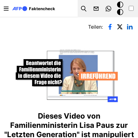
Direkt zum Inhalt
Dark
Faktencheck
Search
Mode
Primäre Reiter
Teilen:
Dieses Video von
Familienministerin Lisa Paus zur
"Letzten Generation" ist manipuliert