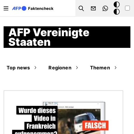
Direkt zum Inhalt
Dark
Faktencheck
Search
Mode
AFP Vereinigte
Staaten
Top news
Regionen
Themen
Bild