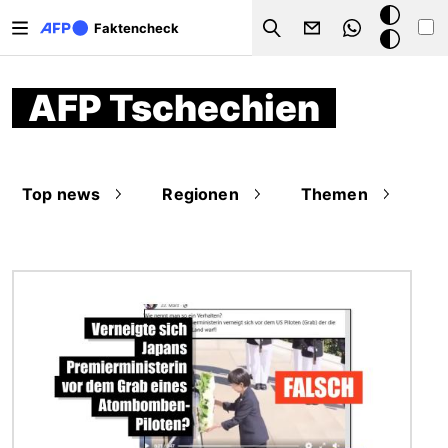
Direkt zum Inhalt
Dark
Faktencheck
Search
Mode
AFP Tschechien
Top news
Regionen
Themen
Bild