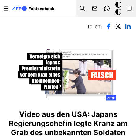
Direkt zum Inhalt
Dark
Faktencheck
Search
Mode
Primäre Reiter
Teilen:
Video aus den USA: Japans
Regierungschefin legte Kranz am
Grab des unbekannten Soldaten