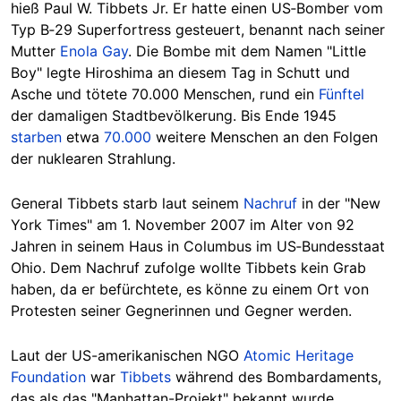
hieß Paul W. Tibbets Jr. Er hatte einen US‑Bomber vom
Typ B‑29 Superfortress gesteuert, benannt nach seiner
Mutter
Enola Gay
. Die Bombe mit dem Namen "Little
Boy" legte Hiroshima an diesem Tag in Schutt und
Asche und tötete 70.000 Menschen, rund ein
Fünftel
der damaligen Stadtbevölkerung. Bis Ende 1945
starben
etwa
70.000
weitere Menschen an den Folgen
der nuklearen Strahlung.
General Tibbets starb laut seinem
Nachruf
in der "New
York Times" am 1. November 2007 im Alter von 92
Jahren in seinem Haus in Columbus im US‑Bundesstaat
Ohio. Dem Nachruf zufolge wollte Tibbets kein Grab
haben, da er befürchtete, es könne zu einem Ort von
Protesten seiner Gegnerinnen und Gegner werden.
Laut der US-amerikanischen NGO
Atomic Heritage
Foundation
war
Tibbets
während des Bombardaments,
das als das "Manhattan-Projekt" bekannt wurde,