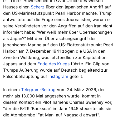
er in ihrer Anwesenheit im Oval Office des Weißen
Hauses einen
Scherz
über den japanischen Angriff auf
den US‑Marinestützpunkt Pearl Harbor machte. Trump
antwortete auf die Frage eines Journalisten, warum er
seine Verbündeten vor den Angriffen auf den Iran nicht
informiert habe: "Wer weiß mehr über Überraschungen
als Japan?" Mit dem Überraschungsangriff der
japanischen Marine auf den US-Flottenstützpunkt Pearl
Harbor am 7. Dezember 1941 zogen die USA in den
Zweiten Weltkrieg, was letztendlich zur Kapitulation
Japans und dem
Ende des Kriegs
führte. Ein Clip von
Trumps Äußerung wurde auf Deutsch begleitend zur
Falschbehauptung auf
Instagram
geteilt.
In einem
Telegram-Beitrag
vom 24. März 2026, der
mehr als 13.000 Mal angesehen wurde, kommt in
diesem Kontext ein Pilot namens Charles Sweeney vor,
"der die B-29 'Bockscar' im Jahr 1945 steuerte, als sie
die Atombombe 'Fat Man' auf Nagasaki abwarf".