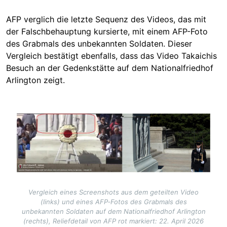
AFP verglich die letzte Sequenz des Videos, das mit
der Falschbehauptung kursierte, mit einem AFP-Foto
des Grabmals des unbekannten Soldaten. Dieser
Vergleich bestätigt ebenfalls, dass das Video Takaichis
Besuch an der Gedenkstätte auf dem Nationalfriedhof
Arlington zeigt.
Image
Vergleich eines Screenshots aus dem geteilten Video
(links) und eines AFP‑Fotos des Grabmals des
unbekannten Soldaten auf dem Nationalfriedhof Arlington
(rechts), Reliefdetail von AFP rot markiert: 22. April 2026