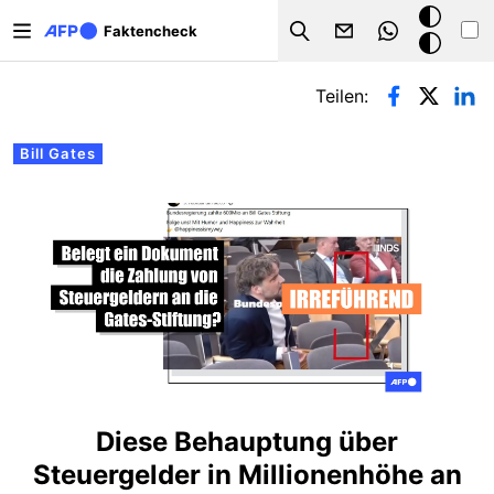
Direkt zum Inhalt
Dark
Faktencheck
Search
Mode
Primäre Reiter
Teilen:
Bill Gates
Diese Behauptung über
Steuergelder in Millionenhöhe an