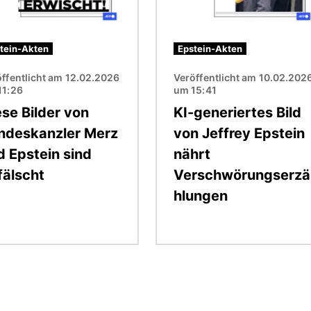
tein-Akten
Epstein-Akten
ffentlicht am 12.02.2026
Veröffentlicht am 10.02.202
11:26
um 15:41
ese Bilder von
KI-generiertes Bild
ndeskanzler Merz
von Jeffrey Epstein
d Epstein sind
nährt
fälscht
Verschwörungserzä
hlungen