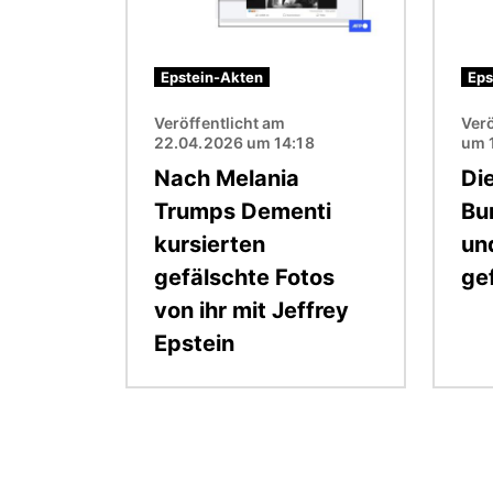
Epstein-Akten
Eps
Veröffentlicht am
Verö
22.04.2026 um 14:18
um 
Nach Melania
Di
Trumps Dementi
Bu
kursierten
un
gefälschte Fotos
ge
von ihr mit Jeffrey
Epstein