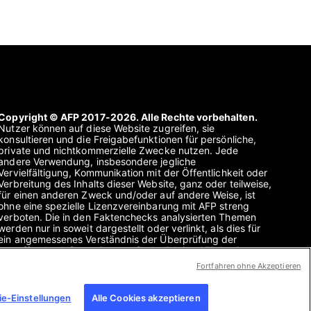
Copyright © AFP 2017-2026. Alle Rechte vorbehalten.
Nutzer können auf diese Website zugreifen, sie
konsultieren und die Freigabefunktionen für persönliche,
private und nichtkommerzielle Zwecke nutzen. Jede
andere Verwendung, insbesondere jegliche
Vervielfältigung, Kommunikation mit der Öffentlichkeit oder
Verbreitung des Inhalts dieser Website, ganz oder teilweise,
für einen anderen Zweck und/oder auf andere Weise, ist
ohne eine spezielle Lizenzvereinbarung mit AFP streng
verboten. Die in den Faktenchecks analysierten Themen
werden nur in soweit dargestellt oder verlinkt, als dies für
ein angemessenes Verständnis der Überprüfung der
betreffenden Informationen erforderlich ist. AFP besitzt
keine Lizenz für sie und übernimmt keine Verantwortung für
Fortfahren ohne Akzeptieren
sie. AFP und ihr Logo sind eingetragene Marken.
e-Einstellungen
Alle Cookies akzeptieren