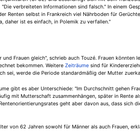
 "Die verbreiteten Informationen sind falsch." In einem Ge
er Renten selbst in Frankreich viel Nährboden für Gerüchte 
 daher ist es einfa
ch, in
Polemik zu verfallen."
r und Frauen gleich", schrieb auch Touzé. Frauen könnten le
rechnet bekommen. Weitere
Zeiträume
sind für Kindererzie
ich sei, werde die Periode standardmäßig der Mutter zuerka
ume gibt es aber Unterschiede: "Im Durchschnitt gehen Fr
äufig mit Mutterschaft zusammenhängen, später in Rente als
entenorientierungsrates geht aber davon aus, dass sich di
lter von 62 Jahren sowohl für Männer als auch Frauen, erkl