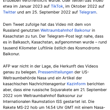
Erdbeben veröffentlicht wurde. User teilten das Video
etwa im Januar 2023 auf
TikTok
, im Oktober 2022 auf
Twitter
und am 25. September 2022 auf
Telegram
.
Dem Tweet zufolge hat das Video mit dem von
Russland genutzten
Weltraumbahnhof Baikonur
in
Kasachstan zu tun. Der Telegram-Post legt nahe, dass
es in
Balkasch
, Kasachstan, aufgenommen wurde – rund
tausend
Kilometer
Luftlinie östlich des Kosmodroms
Baikonur.
AFP war nicht in der Lage, die Herkunft des Videos
genau zu belegen.
Pressemitteilungen
der US-
Weltraumbehörde Nasa und ein Artikel der
kasachischen Nachrichtenagentur
Kazinform
berichten
aber, dass eine russische Sojusrakete am 21. September
2022 vom Weltraumbahnhof Baiksonur zur
Internationalen Raumstation ISS gestartet ist. Die
Rakete MS-22 hob um 14.54 Uhr GMT mit einem Nasa-