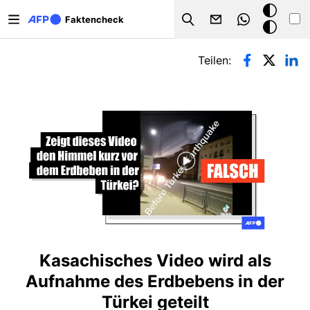
Direkt zum Inhalt
Dark
Faktencheck
Search
Mode
Primäre Reiter
Teilen:
Kasachisches Video wird als
Aufnahme des Erdbebens in der
Türkei geteilt