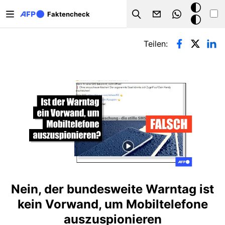
Direkt zum Inhalt
Dark
Faktencheck
Search
Mode
Primäre Reiter
Teilen:
Nein, der bundesweite Warntag ist
kein Vorwand, um Mobiltelefone
auszuspionieren