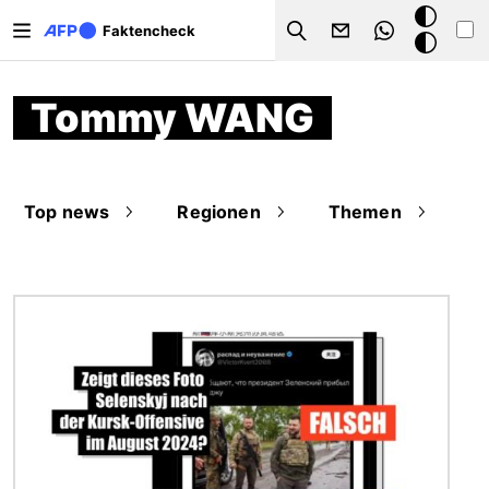
Direkt zum Inhalt
Dark
Faktencheck
Search
Mode
Tommy WANG
Top news
Regionen
Themen
Bild