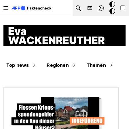
Direkt zum Inhalt
Dark
Faktencheck
Search
Mode
Eva
WACKENREUTHER
Top news
Regionen
Themen
Bild