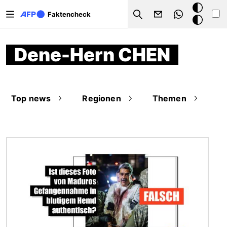
Direkt zum Inhalt
Dark
Faktencheck
Search
Mode
Dene-Hern CHEN
Top news
Regionen
Themen
Bild