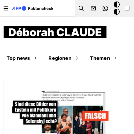
Direkt zum Inhalt
Dark
Faktencheck
Search
Mode
Déborah CLAUDE
Top news
Regionen
Themen
Bild