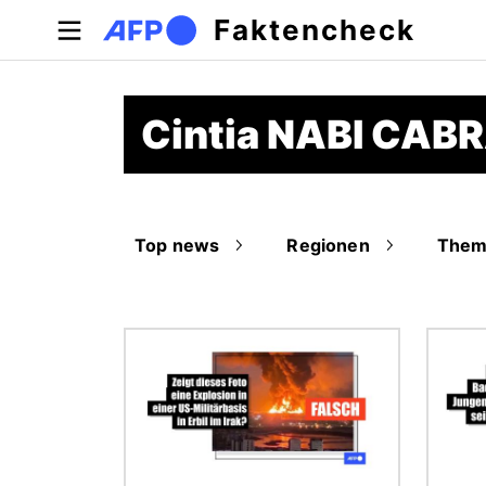
Direkt zum Inhalt
Faktencheck
Cintia NABI CAB
Top news
Regionen
Them
Bild
Bild