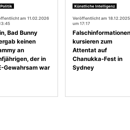
Politik
Künstliche Intelligenz
ffentlicht am 11.02.2026
Veröffentlicht am 18.12.202
13:45
um 17:17
in, Bad Bunny
Falschinformatione
ergab keinen
kursieren zum
ammy an
Attentat auf
fjährigen, der in
Chanukka-Fest in
E-Gewahrsam war
Sydney