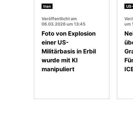
Iran
US-
Veröffentlicht am
Verö
06.03.2026 um 13:45
um 
Foto von Explosion
Ne
einer US-
üb
Militärbasis in Erbil
Gr
wurde mit KI
Fün
manipuliert
IC