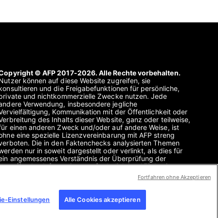
Copyright © AFP 2017-2026. Alle Rechte vorbehalten.
Nutzer können auf diese Website zugreifen, sie
konsultieren und die Freigabefunktionen für persönliche,
private und nichtkommerzielle Zwecke nutzen. Jede
andere Verwendung, insbesondere jegliche
Vervielfältigung, Kommunikation mit der Öffentlichkeit oder
Verbreitung des Inhalts dieser Website, ganz oder teilweise,
für einen anderen Zweck und/oder auf andere Weise, ist
ohne eine spezielle Lizenzvereinbarung mit AFP streng
verboten. Die in den Faktenchecks analysierten Themen
werden nur in soweit dargestellt oder verlinkt, als dies für
ein angemessenes Verständnis der Überprüfung der
betreffenden Informationen erforderlich ist. AFP besitzt
keine Lizenz für sie und übernimmt keine Verantwortung für
Fortfahren ohne Akzeptieren
sie. AFP und ihr Logo sind eingetragene Marken.
e-Einstellungen
Alle Cookies akzeptieren