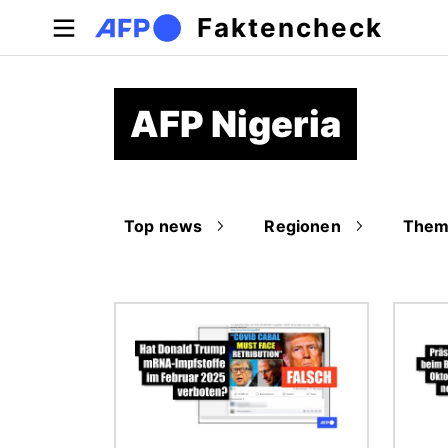
Direkt zum Inhalt
Faktencheck
AFP Nigeria
Top news
Regionen
Them
Bild
Bild