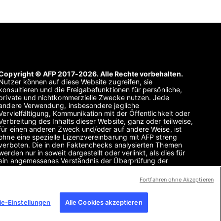
Copyright © AFP 2017-2026. Alle Rechte vorbehalten.
Nutzer können auf diese Website zugreifen, sie
konsultieren und die Freigabefunktionen für persönliche,
private und nichtkommerzielle Zwecke nutzen. Jede
andere Verwendung, insbesondere jegliche
Vervielfältigung, Kommunikation mit der Öffentlichkeit oder
Verbreitung des Inhalts dieser Website, ganz oder teilweise,
für einen anderen Zweck und/oder auf andere Weise, ist
ohne eine spezielle Lizenzvereinbarung mit AFP streng
verboten. Die in den Faktenchecks analysierten Themen
werden nur in soweit dargestellt oder verlinkt, als dies für
ein angemessenes Verständnis der Überprüfung der
betreffenden Informationen erforderlich ist. AFP besitzt
keine Lizenz für sie und übernimmt keine Verantwortung für
Fortfahren ohne Akzeptieren
sie. AFP und ihr Logo sind eingetragene Marken.
e-Einstellungen
Alle Cookies akzeptieren