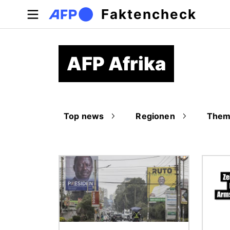
Direkt zum Inhalt
Faktencheck
AFP Afrika
Top news
Regionen
Them
Bild
Bild