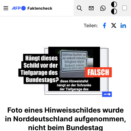
Direkt zum Inhalt
Dark
Faktencheck
Search
Mode
Primäre Reiter
Teilen:
Foto eines Hinweisschildes wurde
in Norddeutschland aufgenommen,
nicht beim Bundestag