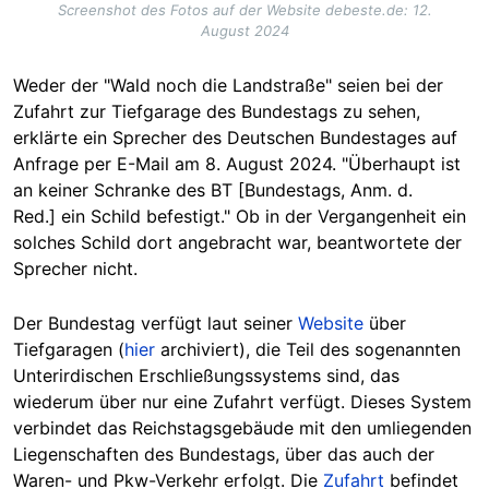
Screenshot des Fotos auf der Website debeste.de: 12.
August 2024
Weder der "Wald noch die Landstraße" seien bei der
Zufahrt zur Tiefgarage des
Bundestags
zu sehen,
erklärte ein Sprecher des Deutschen Bundestages auf
Anfrage per E-Mail am 8. August 2024. "Überhaupt ist
an keiner Schranke des BT
[Bundestags, Anm. d.
Red.]
ein Schild befestigt." Ob in der Vergangenheit ein
solches Schild dort angebracht war, beantwortete der
Sprecher nicht.
Der Bundestag verfügt laut seiner
Website
über
Tiefgaragen (
hier
archiviert), die Teil des sogenannten
Unterirdischen Erschließungssystems sind, das
wiederum über nur eine Zufahrt verfügt. Dieses System
verbindet das Reichstagsgebäude mit den umliegenden
Liegenschaften des Bundestags, über das auch der
Waren- und Pkw-Verkehr erfolgt. Die
Zufahrt
befindet