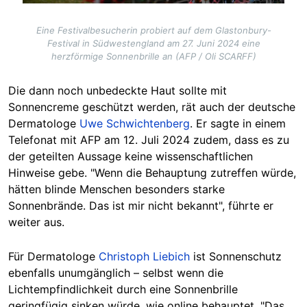
Eine Festivalbesucherin probiert auf dem Glastonbury-
Festival in Südwestengland am 27. Juni 2024 eine
herzförmige Sonnenbrille an (AFP / Oli SCARFF)
D
ie dann noch unbedeckte Haut sollte mit
Sonnencreme geschützt werden,
rät auch der deutsche
Dermatologe
Uwe Schwichtenberg
. Er sagte in einem
Telefonat mit AFP am 12. Juli 2024 zudem, dass es zu
der geteilten Aussage keine wissenschaftlichen
Hinweise gebe. "Wenn die Behauptung zutreffen würde,
hätten blinde Menschen besonders starke
Sonnenbrände. Das ist mir nicht bekannt", führte er
weiter aus.
Für Dermatologe
Christoph Liebich
ist Sonnenschutz
ebenfalls unumgänglich – selbst wenn die
Lichtempfindlichkeit durch eine Sonnenbrille
geringfügig sinken würde, wie online behauptet. "Das