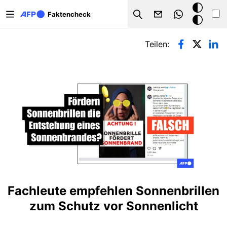
Direkt zum Inhalt
Dark
Faktencheck
Search
Mode
Primäre Reiter
Teilen:
Fachleute empfehlen Sonnenbrillen
zum Schutz vor Sonnenlicht