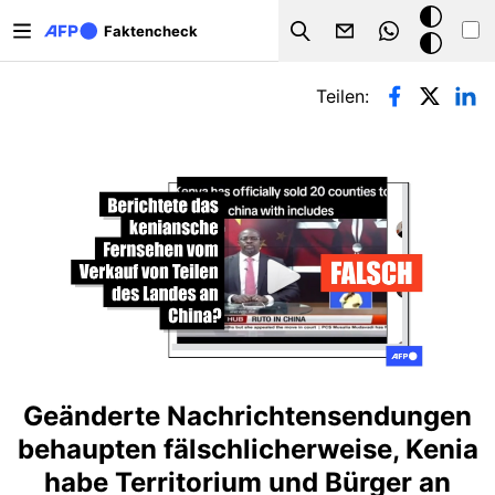
Direkt zum Inhalt
Dark
Faktencheck
Search
Mode
Primäre Reiter
Teilen:
Geänderte Nachrichtensendungen
behaupten fälschlicherweise, Kenia
habe Territorium und Bürger an