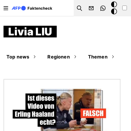
Direkt zum Inhalt
Dark
Faktencheck
Search
Mode
Livia LIU
Top news
Regionen
Themen
Bild