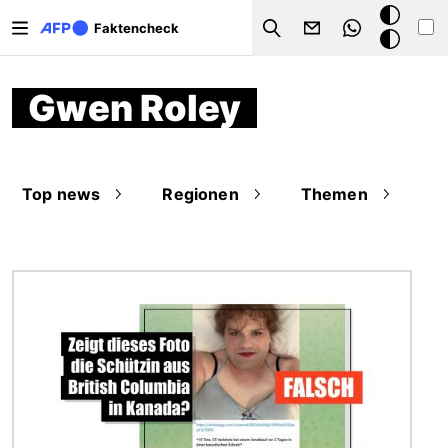
Direkt zum Inhalt
Dark
Faktencheck
Search
Mode
Gwen Roley
Top news
Regionen
Themen
Bild