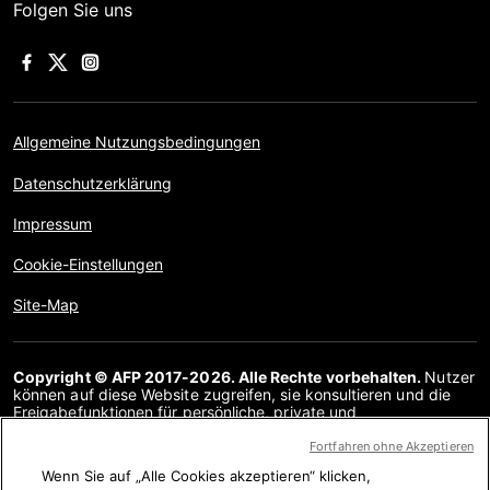
Folgen Sie uns
Allgemeine Nutzungsbedingungen
Datenschutzerklärung
Impressum
Cookie-Einstellungen
Site-Map
Copyright © AFP 2017-2026. Alle Rechte vorbehalten.
Nutzer
können auf diese Website zugreifen, sie konsultieren und die
Freigabefunktionen für persönliche, private und
nichtkommerzielle Zwecke nutzen. Jede andere Verwendung,
insbesondere jegliche Vervielfältigung, Kommunikation mit der
Fortfahren ohne Akzeptieren
Öffentlichkeit oder Verbreitung des Inhalts dieser Website, ganz
Wenn Sie auf „Alle Cookies akzeptieren“ klicken,
oder teilweise, für einen anderen Zweck und/oder auf andere