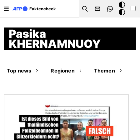
Direkt zum Inhalt
Dark
Faktencheck
Search
Mode
Pasika
KHERNAMNUOY
Top news
Regionen
Themen
Bild