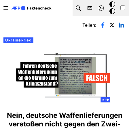
Direkt zum Inhalt
Dark
Faktencheck
Search
Mode
Primäre Reiter
Teilen:
Ukrainekrieg
Nein, deutsche Waffenlieferungen
verstoßen nicht gegen den Zwei-